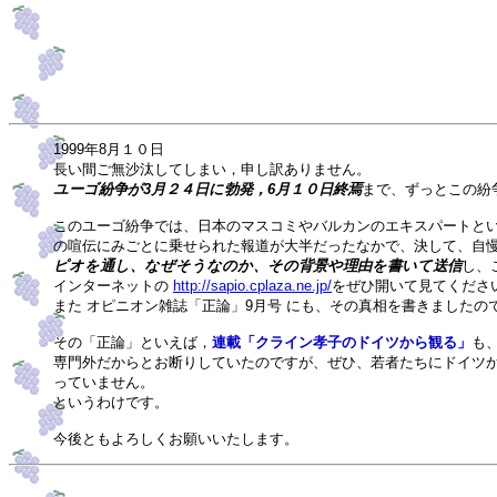
1999年8月１０日
長い間ご無沙汰してしまい，申し訳ありません。
ユーゴ紛争が3月２４日に勃発，6月１０日終焉
まで、ずっとこの紛
このユーゴ紛争では、日本のマスコミやバルカンのエキスパートとい
の喧伝にみごとに乗せられた報道が大半だったなかで、決して、自
ピオ
を通し、なぜそうなのか、その背景や理由を書いて送信
し、
インターネットの
http://sapio.cplaza.ne.jp/
をぜひ開いて見てくださ
また オピニオン雑誌「正論」9月号 にも、その真相を書きました
その「正論」といえば，
連載「クライン孝子のドイツから観る」
も
専門外だからとお断りしていたのですが、ぜひ、若者たちにドイツ
っていません。
というわけです。
今後ともよろしくお願いいたします。