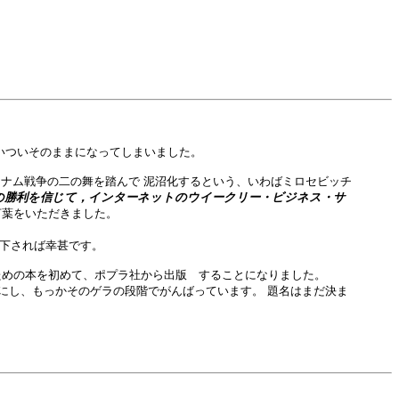
いついそのままになってしまいました。
ナム戦争の二の舞を踏んで 泥沼化するという、いわばミロセビッチ
の勝利を信じて，インターネットのウイークリー・ビジネス・サ
言葉をいただきました。
て下されば幸甚です。
ための本を初めて、ポプラ社から出版 することになりました。
にし、もっかそのゲラの段階でがんばっています。 題名はまだ決ま