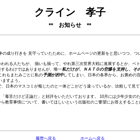
クライン 孝子
** お知らせ **
争の成り行きを 見守っていたために、ホームページの更新をと思いつつ、つ
われる人たちが、 揃いも揃って、やれ第三次世界大戦に進展するとか、ベト
慢するわけではありませんが、唯一
私だけが、ＮＡＴＯの空爆を支持し、そ
これもまたみごとに私の
予測が的中
してしまい、日本の各界から、お褒めの
いますよう。
ので、日本のマスコミが報じたのと一体どこがどう違っているか、比較して見
、「毒舌だけど正論だ」と好評をいただいております。 10月には少年少女の
から教育事情について、書いてほしいという出版社のご要望にお答えすること
履歴へ戻る
ホームへ戻る