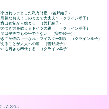
不幸はれっきとした私有財産 (曽野綾子）
無邪気なお人よしのままで大丈夫？（クライン孝子）
教育は強制から始まる （曽野綾子）
嘘のつき方を教えるドイツの親 （クライン孝子）
人間は平等でも公平でもない （曽野綾子）
好きこそ物の上手なれ－マイスター制度 （クライン孝子）
与えることが大人への道 （曽野綾子）
老いも若きも奉仕する （クライン孝子）
でしたので、