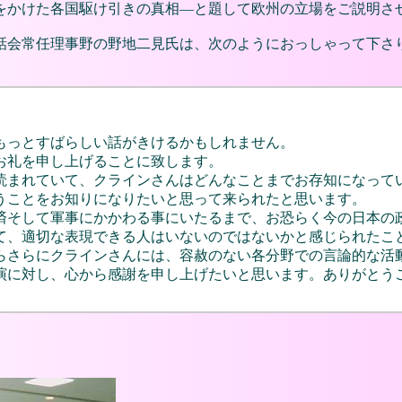
をかけた各国駆け引きの真相―と題して欧州の立場をご説明さ
話会常任理事野の野地二見氏は、次のようにおっしゃって下さ
もっとすばらしい話がきけるかもしれません。
お礼を申し上げることに致します。
読まれていて、クラインさんはどんなことまでお存知になって
うことをお知りになりたいと思って来られたと思います。
済そして軍事にかかわる事にいたるまで、お恐らく今の日本の
て、適切な表現できる人はいないのではないかと感じられたこ
らさらにクラインさんには、容赦のない各分野での言論的な活
演に対し、心から感謝を申し上げたいと思います。ありがとう