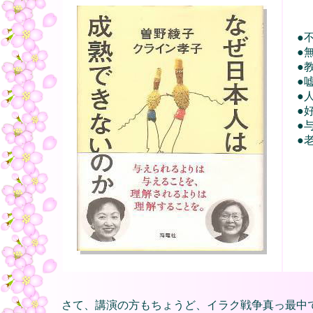
●
●
●
●
●
●
●
●
さて、講演の方もちょうど、イラク戦争真っ最中