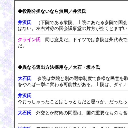
◆役割分担ないなら無用／井沢氏
井沢氏
（下院である衆院、上院にあたる参院で国会を
はない。左右対称の国会議事堂の片方が空くとまずい
クライン氏
同じ意見だ。ドイツでは参院は州代表で
だ。
◆異なる選出方法採用を／大石・坂本氏
大石氏
参院は衆院と別の選挙制度で多様な民意を取
をやれば一挙に変わる可能性がある。上院は、ダイナ
井沢氏
今おっしゃったことはもっともだと思うが、だったら
大石氏
外交とか防衛の問題は、国の重要なものも含