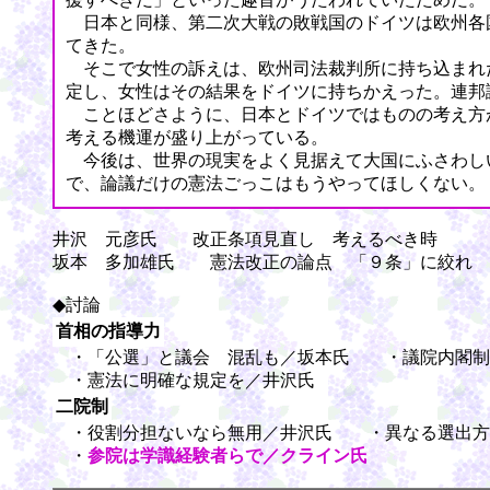
日本と同様、第二次大戦の敗戦国のドイツは欧州各
てきた。
そこで女性の訴えは、欧州司法裁判所に持ち込まれ
定し、女性はその結果をドイツに持ちかえった。連邦
ことほどさように、日本とドイツではものの考え方
考える機運が盛り上がっている。
今後は、世界の現実をよく見据えて大国にふさわし
で、論議だけの憲法ごっこはもうやってほしくない。
井沢 元彦氏 改正条項見直し 考えるべき時
坂本 多加雄氏 憲法改正の論点 「９条」に絞れ
◆討論
首相の指導力
・「公選」と議会 混乱も／坂本氏 ・議院内閣制
・憲法に明確な規定を／井沢氏
二院制
・役割分担ないなら無用／井沢氏 ・異なる選出方
・
参院は学識経験者らで／クライン氏