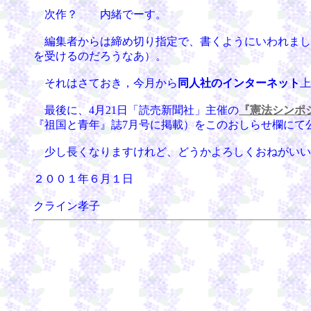
次作？ 内緒でーす。
編集者からは締め切り指定で、書くようにいわれまし
を受けるのだろうなあ）。
それはさておき，今月から
同人社のインターネット
上
最後に、4月21日「読売新聞社」主催の
『憲法シンポ
『祖国と青年』誌7月号に掲載）をこのおしらせ欄にて
少し長くなりますけれど、どうかよろしくおねがいい
２００１年６月１日
クライン孝子