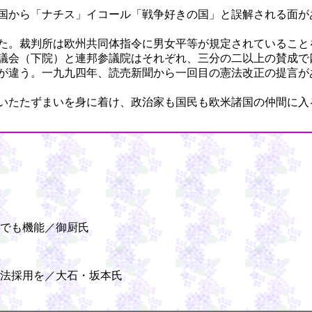
国から「ナチス」イコール「戦争好きの国」と誤解される面が
た。裁判所は欧州共同体指令に男女平等が規定されていること
議会（下院）と連邦参議院はそれぞれ、三分の二以上の賛成で
が違う。一九九四年、読売新聞から一回目の憲法改正の提言が
いたたずまいを身に着け、政治家も国民も欧米諸国の仲間に入
でも機能／御厨氏
法採用を／大石・坂本氏