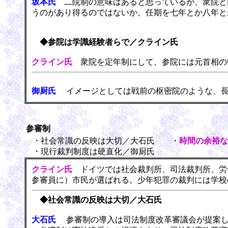
坂本氏
二院制の意味はあると思っているが、衆院と
うのがあり得るのではないか。任期を七年とか八年と
◆参院は学識経験者らで／クライン氏
クライン氏
衆院を定年制にして、参院には元首相の
御厨氏
イメージとしては戦前の枢密院のような、長
参審制
・社会常識の反映は大切／大石氏 ・
時間の余裕な
・現行裁判制度は硬直化／御厨氏
クライン氏
ドイツでは社会裁判所、司法裁判所、労
参審員に）市民が選ばれる。少年犯罪の裁判には学校
◆社会常識の反映は大切／大石氏
大石氏
参審制の導入は司法制度改革審議会が提案し