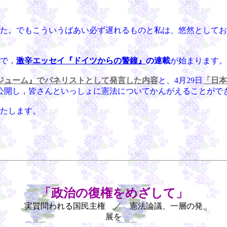
た。でもこういうばあい必ず遅れるものと私は、悠然としてお
で，
激辛エッセイ『ドイツからの警鐘』
の連載
が始まります。
ジューム』でパネリストとして発言した内容
と、4月29日
「日本
公開し，皆さんといっしょに憲法についてかんがえることがで
たします。
「政治の復権をめざして」
実質問われる国民主権 ／ 憲法論議、一層の発
展を