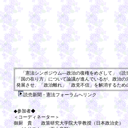
「憲法シンポジウム―政治の復権をめざして」（読売
「国の在り方」について論議が進んでいるが、政治の
発展させ、「政治離れ」「政党不信」を解消するため
読売新聞・憲法フォーラムへリンク
◆参加者◆
＜コーディネーター＞
御厨 貴 政策研究大学院大学教授（日本政治史）