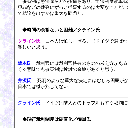
参審制は憲法違反との指摘もあり、司法制度改革審
犯罪などの裁判にずっと従事するのは大変なことだ。
で結論を出すかは重大な問題だ。
◆時間の余裕ないと困難／クライン氏
クライン氏
日本人は忙しすぎる。（ドイツで選ばれ
難しいと思う。
坂本氏
裁判官には裁判官特有のものの考え方がある
くる意味でも参審制は検討の余地があると思う。
井沢氏
死刑のような重大な決定にはむしろ国民がか
日本では機が熟してない。
クライン氏
ドイツは隣人とのトラブルもすぐ裁判に
◆現行裁判制度は硬直化／御厨氏