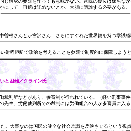
同じ構成の参院を作っても意味がない。衆院の優位は保ちなが
かにして、再選は認めないとか、大胆に議論する必要がある。
中曽根さんとか宮沢さん、さらにすぐれた世界観を持つ学識経
い射程距離で政治を考えることを参院で制度的に保障しよう
いと困難／クライン氏
働裁判所などがあり、参審制が行われている。（軽い刑事事件
の先生、労働裁判所での裁判には労働組合の人が参審員に入る
た。大事なのは国民の健全な社会常識を反映させるという視