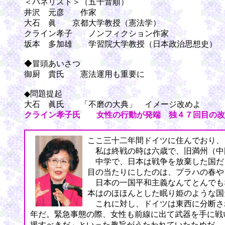
＜パネリスト＞（五十音順）
井沢 元彦 作家
大石 眞 京都大学教授（憲法学）
クライン孝子 ノンフィクション作家
坂本 多加雄 学習院大学教授（日本政治思想史）
◆冒頭あいさつ
御厨 貴氏 憲法運用も重要に
◆問題提起
大石 眞氏 「不磨の大典」 イメージ改めよ
クライン孝子氏 女性の行動が発端 独４７回目の改
ここ三十二年間ドイツに住んでおり、
私は終戦の時は六歳で、旧満州（中
中学で、日本は戦争を放棄した国だ
目の当たりにしたのは、プラハの春や
日本の一国平和主義なんてとんでも
本はのほほんとした眠り姫のような国
これに対し、ドイツは東西に分断さ
年だ。緊急事態の際、女性も前線に出て武器を手に戦
援すべきだ」といった趣旨がうたわれていたためだ。