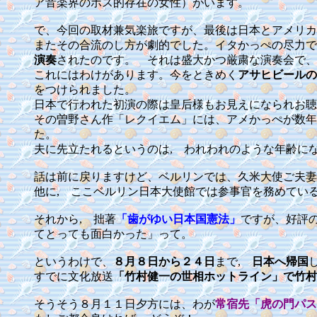
ア音楽界のボス的存在の女性）がいます。
で、今回の取材兼気楽旅ですが、最後は日本とアメリカ
またその合流のし方が劇的でした。イタかっぺの尽力で
演奏
されたのです。 それは盛大かつ厳粛な演奏会で、
これにはわけがあります。今をときめく
アサヒビールの
をつけられました。
日本で行われた初演の際は皇后様もお見えになられお聴
その曽野さん作「レクイエム」には、アメかっぺが数年
た。
夫に先立たれるというのは, われわれのような年齢に
話は前に戻りますけど、ベルリンでは、久米大使ご夫妻
他に, ここベルリン日本大使館では参事官を務めてい
それから, 拙著
「歯がゆい日本国憲法」
ですが、好評
てとっても面白かった」って。
というわけで、
８月８日から２４日
まで,
日本へ帰国
すでに文化放送
「竹村健一の世相ホットライン」で竹村
そうそう８月１１日夕方には、わが
常宿先「虎の門パス