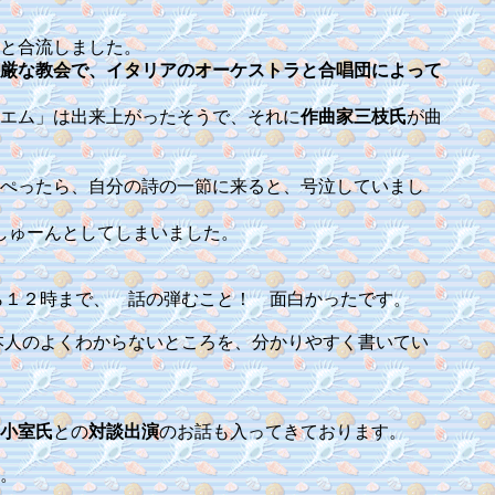
と合流しました。
厳な教会で、イタリアのオーケストラと合唱団によって
エム」は出来上がったそうで、それに
作曲家三枝氏
が曲
ぺったら、自分の詩の一節に来ると、号泣していまし
しゅーんとしてしまいました。
ら１２時まで、 話の弾むこと！ 面白かったです。
本人のよくわからないところを、分かりやすく書いてい
小室氏
との
対談出演
のお話も入ってきております。
。