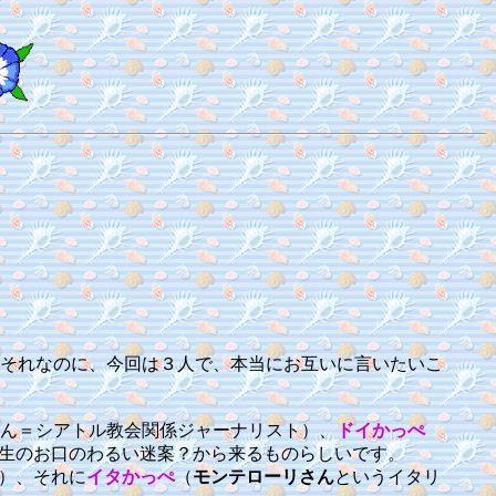
それなのに、今回は３人で、本当にお互いに言いたいこ
ん＝シアトル教会関係ジャーナリスト）、
ドイかっぺ
先生のお口のわるい迷案？から来るものらしいです。
）、それに
イタかっぺ
（
モンテローリさん
というイタリ