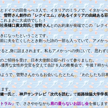
とドイツの田舎っぺ３人で、イタリアのミラノで、イタかっぺ
、
曽野さん創作の「レクイエム」があるイタリアの由緒ある荘
これまさに大成功でした！
社長樋口廣太郎氏
と
曽野さん
とのお約束が発端でこの「レクイ
きになったということです。
前に夫を亡くしたとき創った詩の一部も入っていて、アメかっ
なると,身に詰まされます。私もアメかっぺの傍にいて、思わず
のご招待を受け、日本大使館公邸へ行って参りました。
る優秀な女性外交官を交えて合計８人の晩餐会で、午後７時か
のようで、曽野さんからもお会いしたとたん、「わたしたち日
します。
健一氏
と、
神戸サンテレビ「次代を読む」
で
姫路
独協大学学長
トラル」
で、ささやかながら
肩の凝らないお話し会
を催します