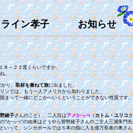
クライン孝子 お知らせ
は１８～２２度くらいですか。
ね。
ばかり、
取材を兼ねて旅
に出ました。
リンでは、もう一人アメリカから加わりました。
固まって一緒にどこかへいくということができない性質です。
野綾子
さんのこと）、二人目は
アメかっぺ
（
カトム・ユリコ
さ
の“かっぺ”の由来はどうやら曽野綾子さんのご主人三浦朱門
といって、シンガポールでは５本の指に入る億万長者の奥さん