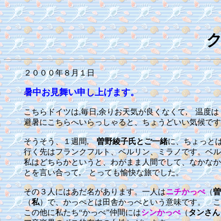
２０００年８月１日
暑中お見舞い申し上げます。
こちらドイツは,毎日,余りお天気が良くなくて, 温度
避暑にこちらへいらっしゃると、ちょうどいい気候です
そうそう、１週間,
曽野綾子氏とご一緒
に、ちょっと
行く先はフランクフルト、ベルリン、ミラノです。ベル
私はどちらかというと、わがまま人間でして、なかなか
とを言い合って, とっても愉快な旅でした。
その３人にはあだ名があります。一人は
ニチかっぺ
（
曽
（
私
）で、かっぺとは田舎かっぺという意味です。 こ
この他に私たち“かっぺ”仲間には
シンかっぺ
（
タンさん