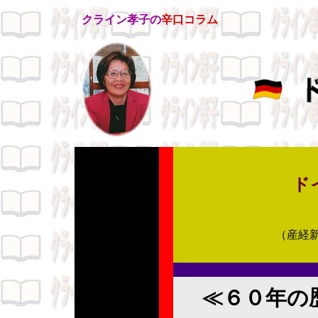
クライン孝子の
辛口コラム
ドイ
（産経新聞
≪６０年の