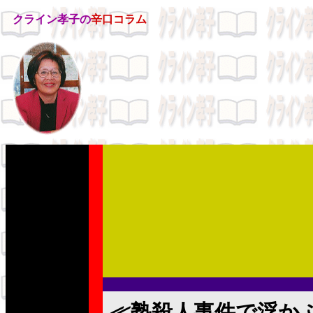
クライン孝子の
辛口コラム
≪塾殺人事件で浮か