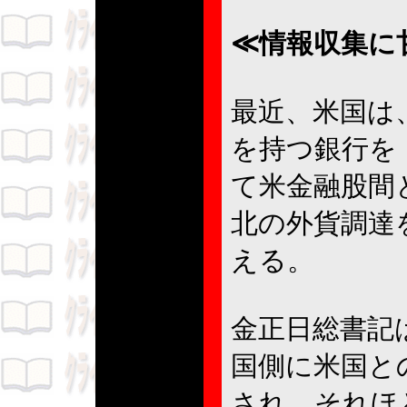
≪情報収集に
最近、米国は
を持つ銀行を
て米金融股間
北の外貨調達
える。
金正日総書記
国側に米国と
され、それほ