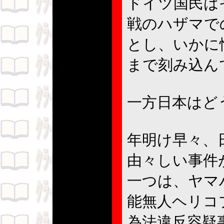
ドイツ国民は
戦のハザマで
とし、いかに
まで刻み込ん
一方日本はど
年明け早々、
由々しい事件
一つは、ヤマ
能無人ヘリコ
為法違反容疑