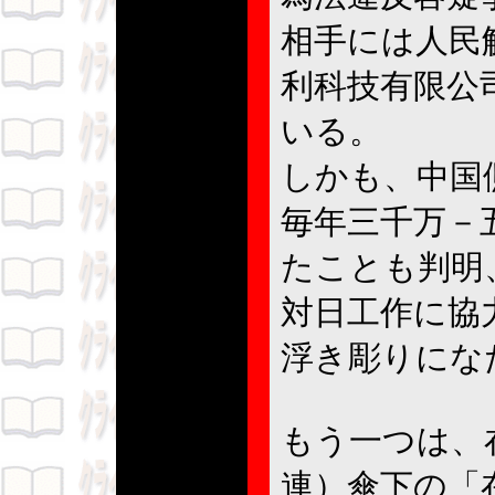
相手には人民
利科技有限公
いる。
しかも、中国
毎年三千万－
たことも判明
対日工作に協
浮き彫りにな
もう一つは、
連）傘下の「