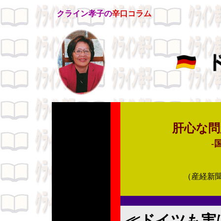
クライン孝子の
辛口コラム
肝心な問
-
（産経新聞
≪ドイツも実