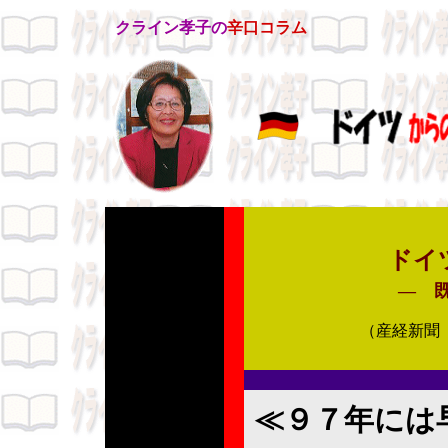
クライン孝子の
辛口コラム
ドイツ
― 
（産経新聞 
≪９７年には