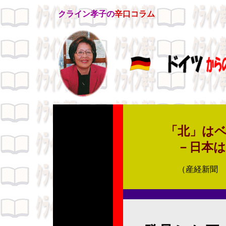
クライン孝子の
辛口コラム
「北」は
－日本
（産経新聞 