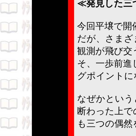
≪発見した三
今回平壌で開
だが、さまざ
観測が飛び交
そ、一歩前進
グポイント
なぜかという
断わった上で
も三つの偶然
。