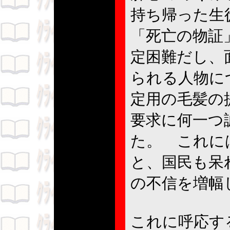
持ち帰った生
「死亡の物証
定困難だし、
られる人物に
定用の毛髪の
要求に何一つ
た。 これに
と、国民も呆
の不信を増
これに呼応す