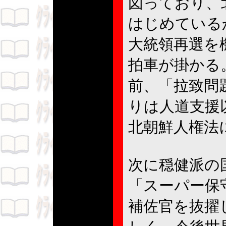
図っており、
はじめている
大統領再選を
拍車が掛かる
前、「拉致問
りは人道支援
北朝鮮人権法
次に穏健派の
「スーパー保
補佐官を抜擢