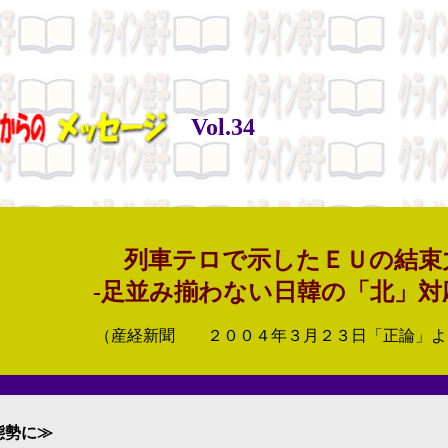
Vol.34
列車テロで示したＥＵの結束
-足並み揃わない日韓の「北」対
（産経新聞 ２００４年３月２３日「正論」よ
態勢に≫