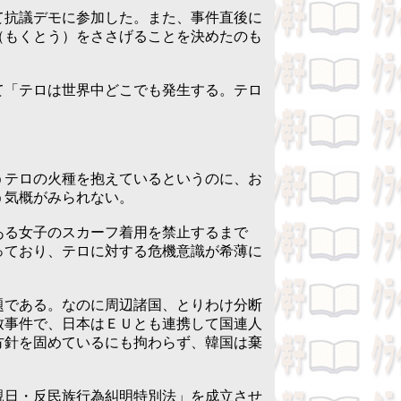
抗議デモに参加した。また、事件直後に
（もくとう）をささげることを決めたのも
「テロは世界中どこでも発生する。テロ
テロの火種を抱えているというのに、お
う気概がみられない。
る女子のスカーフ着用を禁止するまで
っており、テロに対する危機意識が希薄に
である。なのに周辺諸国、とりわけ分断
致事件で、日本はＥＵとも連携して国連人
方針を固めているにも拘わらず、韓国は棄
日・反民族行為糾明特別法」を成立させ