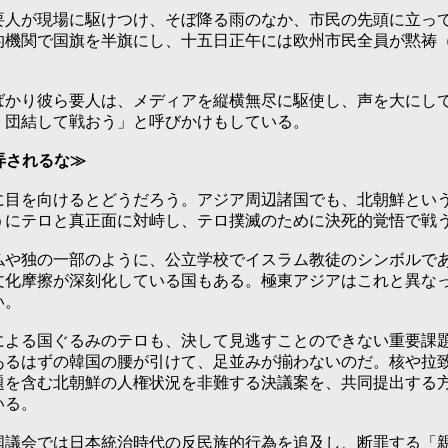
人が現場に駆けつけ、そぼ降る雨のなか、市民の先頭に立って
的機関で国旗を半旗にし、十五日正午には欧州市民全員が黙祷
かり彼ら要人は、メディアを縦横無尽に駆使し、声を大にして
。団結して戦おう」と呼びかけもしている。
弄されるな≫
目を向けるとどうだろう。アジア周辺諸国でも、北朝鮮という
うにテロと真正面に対峙し、テロ撲滅のために決死的覚悟で戦
や独の一部のように、公立学校でイスラム教徒のシンボルであ
文化摩擦が深刻化している国もある。極東アジアはこれと異な
い。
よる国ぐるみのテロも、決して見逃すことのできない重要課題
あるはずの韓国の腰が引けて、足並みが揃わないのだ。核や拉
題を含む北朝鮮の人権状況を非難する決議案を、共同提出する
いる。
議会では日本統治時代の反民族的行為を追及し、断罪する「親