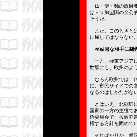
仏・伊・独の政府要
はＥＵ加盟国の全公
そうだ。
また、このときとば
に屈してはならない
≪姑息な相手に翻
一方、極東アジアに
世辞にも、欧州のよ
むろん欧州では、仏
に、市民サイドでの
なるのはしかたがな
とはいえ、北朝鮮に
国家の一方の主役で
権委員会で、拉致問
権する方針を固めて
そればかりか、韓国