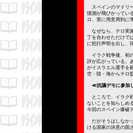
スペインのマドリー
憶測が飛びかってい
ロ、実に用意周到に
なぜなら、テロ実施
丁を合わせただけで
に犯行声明を出し、
イラク戦争後、初の
評が広がっている。
がイスラエル選手を
空・陸・海からテロ
≪抗議デモに参加
ところで、イラク戦
ないことを知らしめ
今回のスペイン爆破
だがそうはしなかっ
ける国家の決意の固