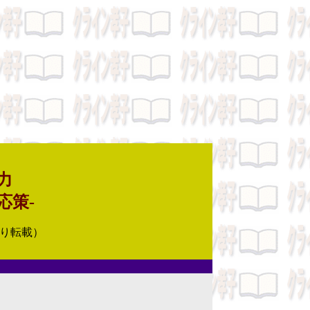
力
応策-
り転載）