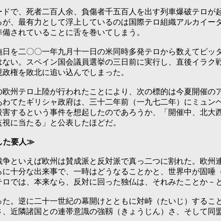
ドで、死者二百人余、負傷者千五百人を出す列車爆破テロが起
るが、最有力として浮上しているのは国際テロ組織アルカイー
準備されていることに舌を巻いてしまう。
日を二〇〇一年九月十一日の米同時多発テロから数えてピッタ
はない。スペイン国会議員選挙の三日前に実行し、直後イラク
現政権を敗北に追い込んでしまった。
欧州テロ上陸が行われたことにより、次の標的は今夏開催のア
あわてたギリシャ政府は、三十二年前（一九七二年）にミュン
殺害するという事件を想起したのであろうか、「開催中、北大
監視に当たる」と公表したほどだ。
した要人≫
争といえば欧州は賛成派と反対派で真っ二つに割れた。欧州連
るに十分な出来事で、一時はどうなることかと、世界中が固唾
テロでは、本来なら、反対に回った独仏は、それみたことか－
た。逆に二十一世紀の幕開けとともに対峙（たいじ）すること
さ、近隣諸国との連帯意識の強靱（きょうじん）さ、そして同