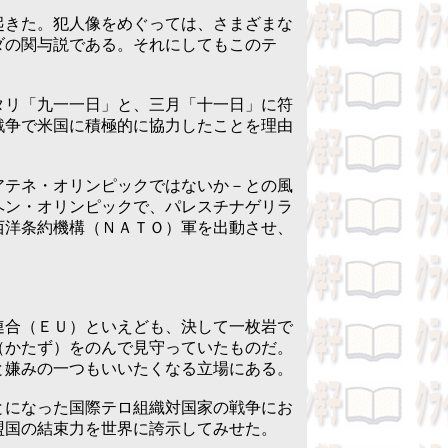
きた。犯人像をめぐっては、さまざまな
ダの関与説である。それにしてもこのテ
リ「九一一日」と、三月「十一日」に符
戦争で米国に積極的に協力したことを理由
テネ・オリンピックではないか－との風
ヘン・オリンピックで、パレスチナゲリラ
西洋条約機構（ＮＡＴＯ）軍を出動させ、
合（ＥＵ）といえども、決して一枚岩で
（かたず）をのんで見守っていたものだ。
と嫌みの一つもいいたくなる立場にある。
になった国際テロ組織対国家の戦争にお
盟国の結束力を世界に誇示してみせた。