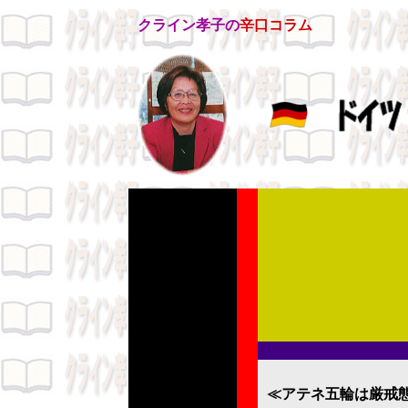
クライン孝子の
辛口コラム
≪アテネ五輪は厳戒