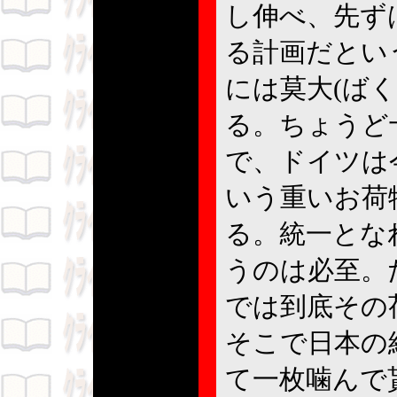
し伸べ、先ず
る計画だとい
には莫大(ば
る。ちょうど
で、ドイツは
いう重いお荷
る。統一とな
うのは必至。
では到底その
そこで日本の
て一枚噛んで