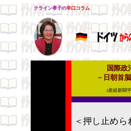
クライン孝子の
辛口コラム
国際政
－日朝首
(産経新聞平
＜押し止めら