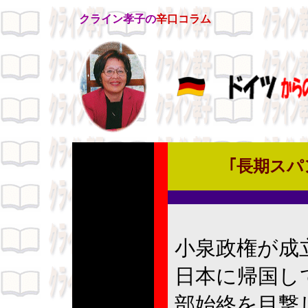
クライン孝子の
辛口コラム
｢
長期スパ
小泉政権が成
日本に帰国し
部始終を目撃